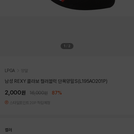
1
/
2
LPGA
양말
남성 REXY 콜라보 컬러블럭 단목양말S(L195AO201P)
2,000
원
16,000
87%
원
스타일포인트 20P 적립예정
컬러