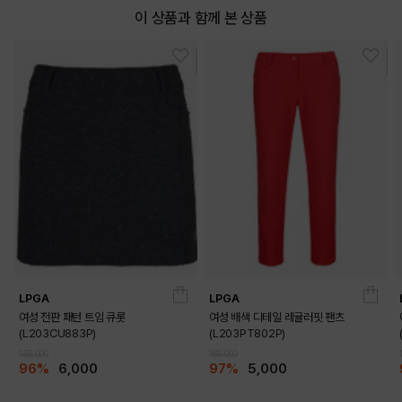
이 상품과 함께 본 상품
LPGA
LPGA
여성 전판 패턴 트임 큐롯
여성 배색 디테일 레귤러핏 팬츠
(L203CU883P)
(L203PT802P)
159,000
189,000
96%
6,000
97%
5,000