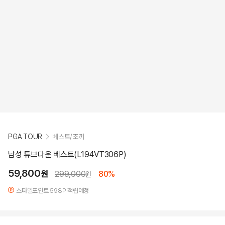
PGA TOUR
베스트/조끼
남성 튜브다운 베스트(L194VT306P)
59,800
원
299,000
80%
원
스타일포인트 598P 적립예정