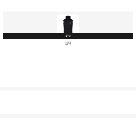
품절
블랙