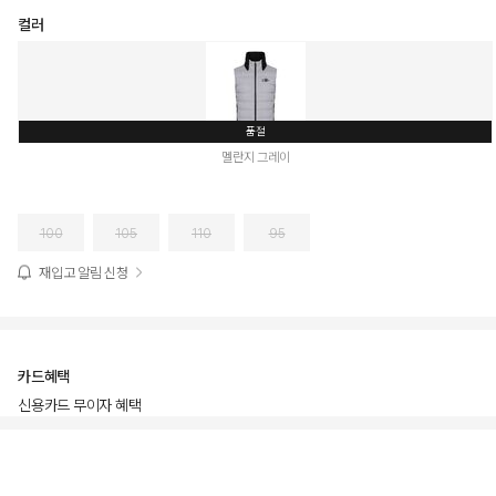
컬러
품절
멜란지 그레이
100
105
110
95
재입고 알림 신청
카드혜택
신용카드 무이자 혜택
상품상세정보