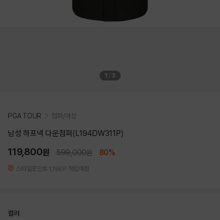
1
/
3
PGA TOUR
점퍼/야상
남성 하프넥 다운점퍼(L194DW311P)
119,800
원
599,000
80%
원
스타일포인트 1,198P 적립예정
컬러