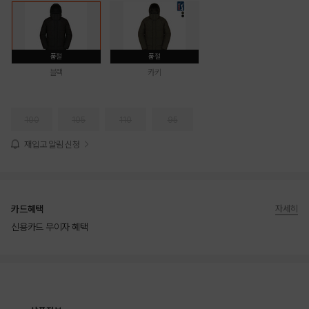
품절
품절
블랙
카키
100
105
110
95
재입고 알림 신청
카드혜택
자세히
신용카드 무이자 혜택
상품상세정보