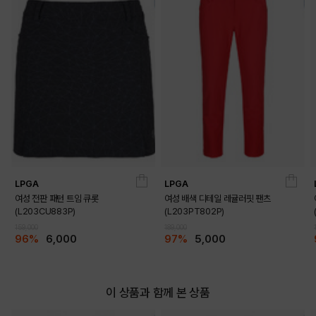
LPGA
LPGA
여성 전판 패턴 트임 큐롯
여성 배색 디테일 레귤러핏 팬츠
(L203CU883P)
(L203PT802P)
159,000
189,000
96%
6,000
97%
5,000
이 상품과 함께 본 상품