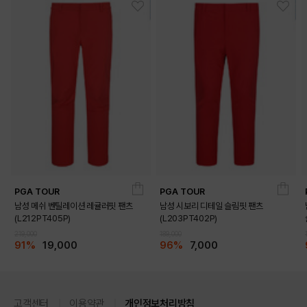
PGA TOUR
PGA TOUR
남성 메쉬 벤틸레이션 레귤러핏 팬츠
남성 시보리 디테일 슬림핏 팬츠
(L212PT405P)
(L203PT402P)
219,000
189,000
91%
19,000
96%
7,000
고객센터
이용약관
개인정보처리방침