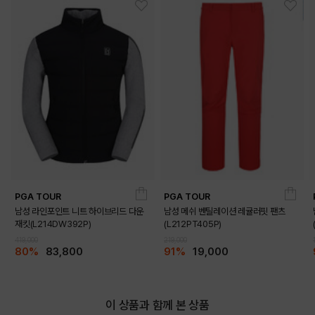
PGA TOUR
PGA TOUR
남성 라인포인트 니트 하이브리드 다운
남성 메쉬 벤틸레이션 레귤러핏 팬츠
재킷(L214DW392P)
(L212PT405P)
419,000
219,000
80%
83,800
91%
19,000
이 상품과 함께 본 상품