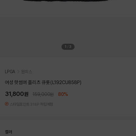
1
/
3
LPGA
원피스
여성 핫썸머 플리츠 큐롯(L192CU858P)
31,800
원
159,000
80%
원
스타일포인트 318P 적립예정
컬러