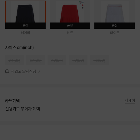
품절
품절
품절
네이비
레드
화이트
사이즈 cm(inch)
64(25)
67(26)
70(27)
73(28)
76(29)
재입고 알림 신청
카드혜택
자세히
신용카드 무이자 혜택
상품상세정보