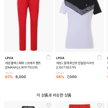
LPGA
LPGA
여성 플렉스파워 스트레치 팬츠
여성 L절개 포인트 반짚업 티셔츠
[EMANA] (L181PT502P)
(L192TS527P)
199,000
159,000
97%
6,000
96%
7,000
이 상품과 비슷한 상품