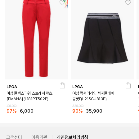
LPGA
LPGA
여성 플렉스파워 스트레치 팬츠
여성 럭셔리라인 져지플레어
[EMANA] (L181PT502P)
큐롯F(L215CU813P)
199,000
359,000
97%
6,000
90%
35,900
고객센터
이용약관
개인정보처리방침