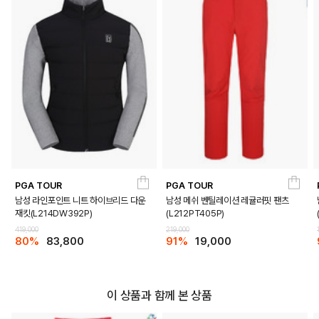
PGA TOUR
PGA TOUR
남성 라인포인트 니트 하이브리드 다운
남성 메쉬 벤틸레이션 레귤러핏 팬츠
재킷(L214DW392P)
(L212PT405P)
419,000
219,000
80%
83,800
91%
19,000
이 상품과 함께 본 상품