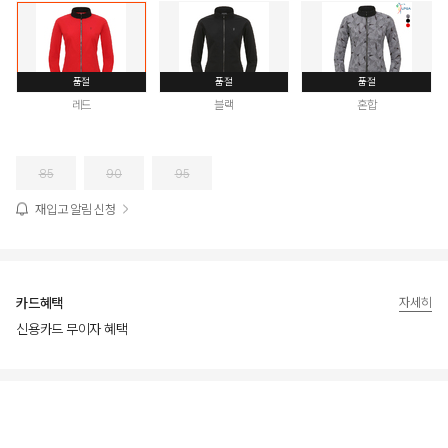
품절
품절
품절
레드
블랙
혼합
85
90
95
재입고 알림 신청
카드혜택
자세히
신용카드 무이자 혜택
상품상세정보