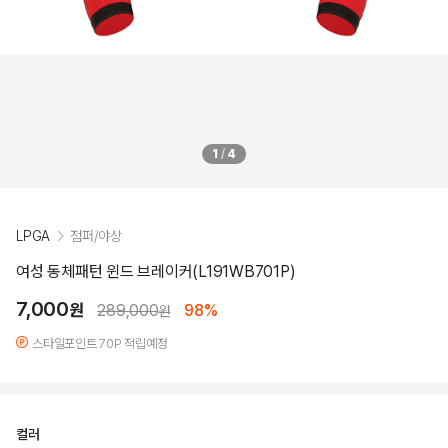
1
/
4
LPGA
점퍼/야상
여성 동체패턴 윈드 브레이커(L191WB701P)
7,000
원
289,000
98%
원
스타일포인트 70P 적립예정
컬러