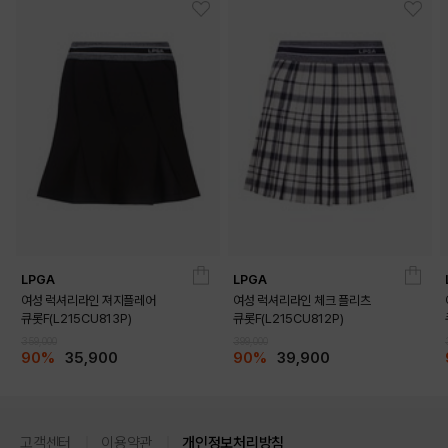
LPGA
LPGA
여성 럭셔리라인 져지플레어
여성 럭셔리라인 체크 플리츠
큐롯F(L215CU813P)
큐롯F(L215CU812P)
359,000
399,000
90%
35,900
90%
39,900
고객센터
이용약관
개인정보처리방침