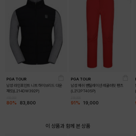
PGA TOUR
PGA TOUR
남성 라인포인트 니트 하이브리드 다운
남성 메쉬 벤틸레이션 레귤러핏 팬츠
재킷(L214DW392P)
(L212PT405P)
419,000
219,000
80%
83,800
91%
19,000
이 상품과 함께 본 상품