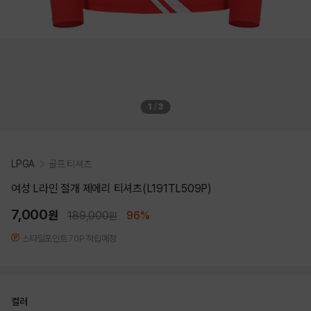
1
/
3
LPGA
골프 티셔츠
여성 L라인 절개 제에리 티셔츠(L191TL509P)
7,000
원
189,000
96%
원
스타일포인트 70P 적립예정
컬러