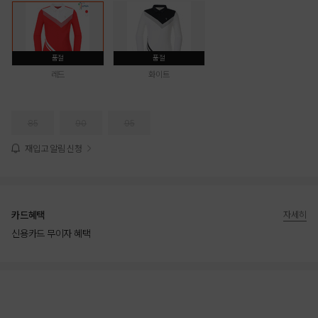
품절
품절
레드
화이트
85
90
95
재입고 알림 신청
카드혜택
자세히
신용카드 무이자 혜택
상품상세정보