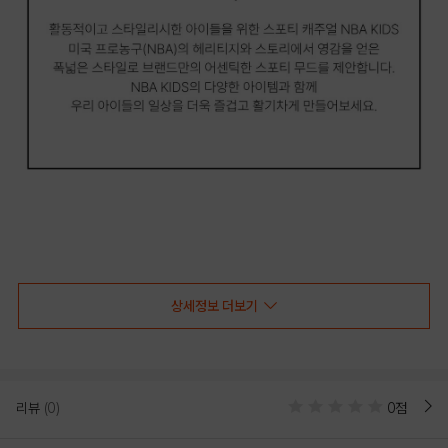
상세정보 더보기
NBA키즈 팀 파이핑 포인트 볼캡(K261AP080P)
-팀 아트웍 어센틱 하드 볼캡
-부드러운 터치감의 고밀도 코튼 원단 사용.
-크라운이 자연스럽게 떨어지면서 머리 전체를 감싸주어 안정적이고 릴렉스한 핏감
리뷰
(0)
0점
제공.
-전면 볼륨 자수와 양쪽 배색 파이핑 포인트.