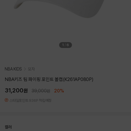
1
/
6
NBA KIDS
모자
NBA키즈 팀 파이핑 포인트 볼캡(K261AP080P)
31,200
원
39,000
20%
원
스타일포인트 936P 적립예정
컬러