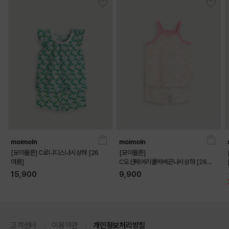
DETAILS
moimoln
moimoln
[모이몰른] C로니디스나시상하 [26
[모이몰른]
여름]
C오션페어리쿨에버끈나시상하 [26
여름]
15,900
9,900
고객센터
이용약관
개인정보처리방침