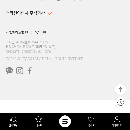
스타일이십사 주식회사
대표이사 : 임동환, 김지원
사업자정보확인
PC버전
주소 : 서울시 강남구 논현로 633, 6층 (논현동, 한세엠케이빌딩)
사업자등록번호 : 116-81-32499
스타일24 고객센터 1544-5336
평일 09:00~ 18:00 (토/일/공휴일 휴무)
통신판매업신고번호 : 제 2024-서울강남-04239
help Email : help@style24.com
개인정보보호책임자 : 배기영
COPYRIGHTⓒ2021 STYLE24 ALL RIGHTS RESERVED.
호스팅 서비스 : 스타일이십사㈜
고객센터 1544-5336(평일 09:00~ 18:00 토/일/공휴일 휴무)