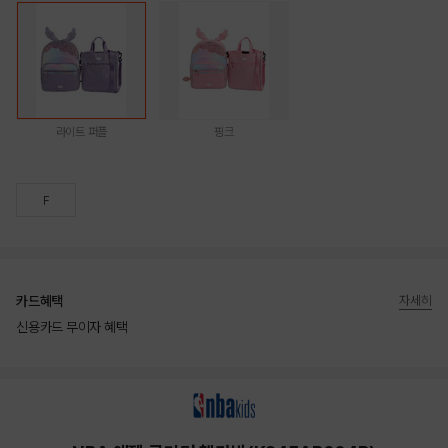
라이트 퍼플
핑크
F
카드혜택
자세히
신용카드 무이자 혜택
상품상세정보