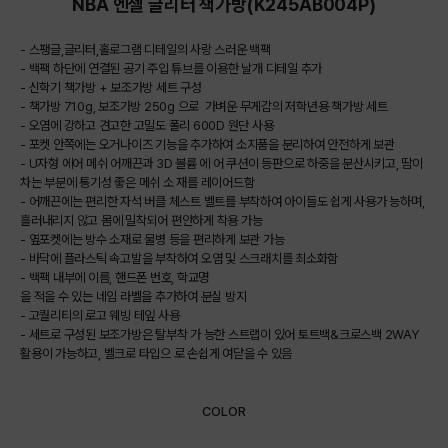
NBA 엔젤 글리터 책가방(K245AB004P)
- 스팽글,글리터,홀로그램 디테일의 사랑 스러운 백팩
- 백팩 하단에 연결된 공기 주입 튜브를 이용한 날개 디테일 추가
- 신학기 책가방 + 보조가방 세트 구성
- 책가방 710g, 보조가방 250g 으로 가벼운 무게감의 저학년용 책가방 세트
- 오염에 강하고 견고한 고밀도 폴리 600D 원단 사용
- 포켓 안쪽에는 오거나이즈 기능을 추가하여 소지품을 분리하여 안전하게 보관
- U자형 에어 메쉬 어깨끈과 3D 볼륨 에 어 쿠션이 등판으로 하중을 분산시키고, 땀이
차는 부분에 통기성 좋은 메쉬 소 재를 레이어드함
- 어깨끈에는 편리한 자석 버클 체스트 벨트를 부착하여 아이들도 쉽게 사용가 능하며,
흘러내리지 않고 몸에 밀착되어 편안하게 착용 가능
- 옆포켓에는 방수 소재로 물병 등을 편리하게 보관 가능
- 바닥에 플라스틱 속고발을 부착하여 오염 및 스크래치를 최소화함
- 백팩 내부에 이름, 핸드폰 번호, 학교명
을 적을 수 있는 네임 라벨을 추가하여 분실 방지
- 고퀄리티의 로고 웨빙 테잎 사용
- 세트로 구성된 보조가방은 탈부착 가 능한 스트랩이 있어 토트백&크로스백 2WAY
활용이 가능하고, 벨크로 타입으 로 손쉽게 여닫을 수 있음
COLOR