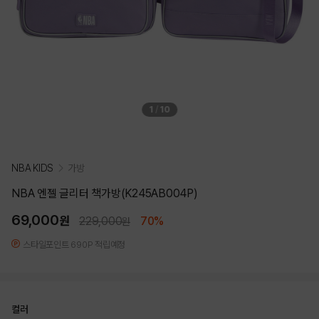
1
/
10
NBA KIDS
가방
NBA 엔젤 글리터 책가방(K245AB004P)
69,000
원
229,000
70%
원
스타일포인트 690P 적립예정
컬러