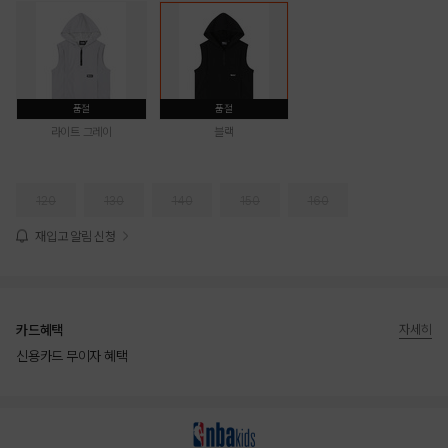
품절
품절
라이트 그레이
블랙
120
130
140
150
160
재입고 알림 신청
카드혜택
자세히
신용카드 무이자 혜택
상품상세정보