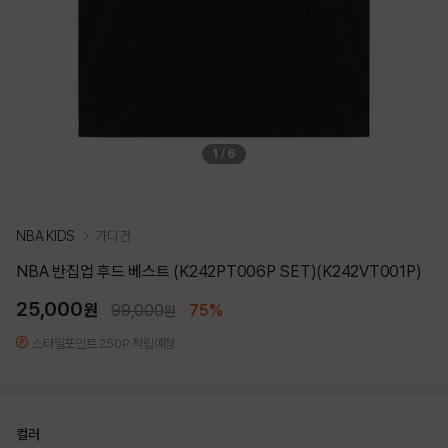
1
/
6
NBA KIDS
가디건
NBA 반집업 후드 베스트 (K242PT006P SET)(K242VT001P)
25,000
원
99,000
75%
원
스타일포인트 250P 적립예정
컬러