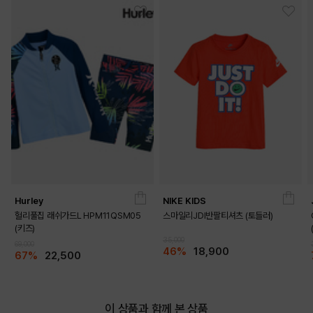
Hurley
NIKE KIDS
헐리풀집 래쉬가드L HPM11QSM05
스마일리JDI반팔티셔츠 (토들러)
(키즈)
35,000
69,000
46%
18,900
67%
22,500
이 상품과 함께 본 상품