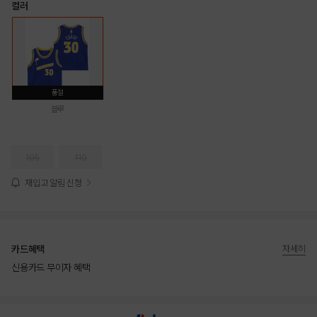
컬러
품절
블루
105
110
재입고 알림 신청
카드혜택
자세히
신용카드 무이자 혜택
상품상세정보