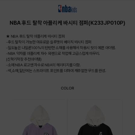
상품상세정보
NBA 후드 탈착 아플리케 바시티 점퍼(K233JP010P)
★ NBA 후드 탈착 아플리케 바시티 점퍼
-후드 탈착이 가능한 여유로운 실루엣의 베이직 바시티 점퍼
-밀도높은 나일론100%의 탄탄한 소재를 사용해서 착용시 핏이 예쁜 아이템.
-NBA 약자를 아플리케 자수 와펜으로 작업해 고급스럽게 마무리.
(신학기착장 추천아이템)
-소매 NBA 로고맨 자수로 NBA의 헤리티지를 더함.
-넥,소매,밑단에는 스트라이프 포인트를 더하여 캐쥬얼한 무드를 완성.
COLOR