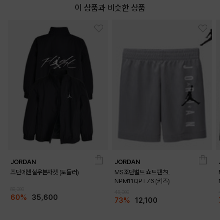
이 상품과 비슷한 상품
DETAILS
JORDAN
JORDAN
조던에센셜우븐자켓 (토들러)
MS조던벌트 쇼트팬츠L
NPM11QPT76 (키즈)
89,000
45,000
60%
35,600
73%
12,100