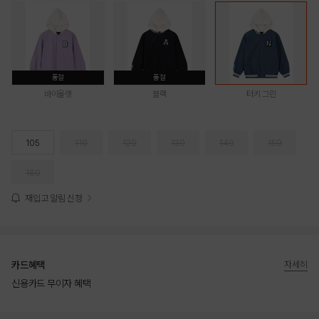
품절
품절
바이올렛
블랙
터키 그린
105
110
120
130
140
150
160
재입고 알림 신청
카드혜택
자세히
신용카드 무이자 혜택