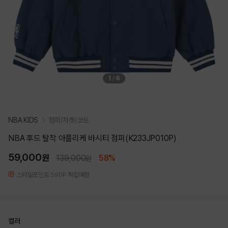
1
/
6
NBA KIDS
점퍼/자켓/코트
NBA 후드 탈착 아플리케 바시티 점퍼(K233JP010P)
59,000
원
139,000
58%
원
스타일포인트 590P 적립예정
컬러