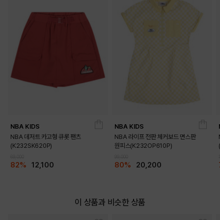
NBA KIDS
NBA KIDS
NBA 데저트 카고형 큐롯 팬츠
NBA 라이프 전판 체커보드 면스판
(K232SK620P)
원피스(K232OP610P)
69,000
99,000
82%
12,100
80%
20,200
이 상품과 비슷한 상품