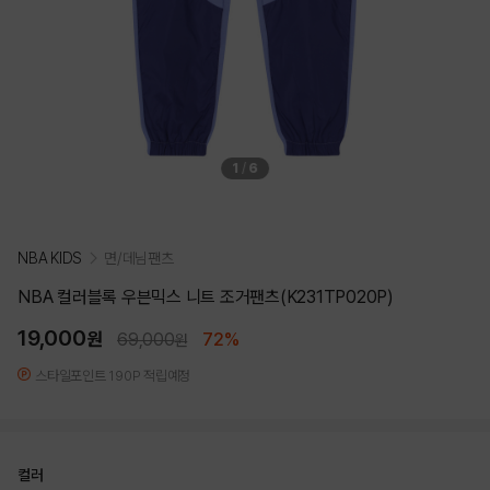
1
/
6
NBA KIDS
면/데님팬츠
NBA 컬러블록 우븐믹스 니트 조거팬츠(K231TP020P)
19,000
원
69,000
72%
원
스타일포인트 190P 적립예정
컬러