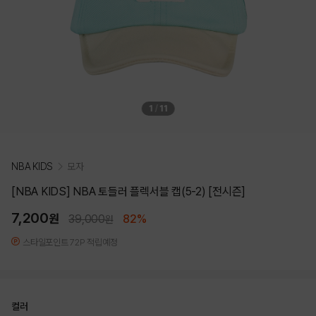
1
/
11
NBA KIDS
모자
[NBA KIDS] NBA 토들러 플렉서블 캡(5-2) [전시즌]
7,200
원
39,000
82%
원
스타일포인트 72P 적립예정
컬러