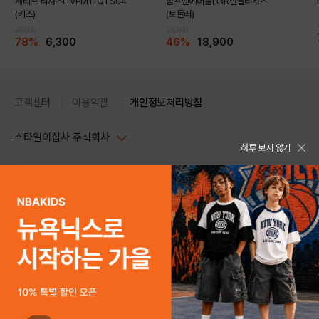
셰리프 티셔츠L VPM11QTS04
점프맨에어룸HBR반팔티셔츠
(키즈)
(토들러)
29,000
35,000
78%
6,300
46%
18,900
고객센터
이용약관
개인정보처리방침
스타일이십사 주식회사
하루 보지 않기
대표이사 : 임동환, 김지원
사업자정보확인
PC버전
주소 : 서울시 강남구 논현로 633, 6층 (논현동, 한세엠케이빌딩)
사업자등록번호 : 116-81-32499
스타일24 고객센터 1544-5336
평일 09:00~ 18:00 (토/일/공휴일 휴무)
통신판매업신고번호 : 제 2024-서울강남-04239
help Email : help@style24.com
개인정보보호책임자 : 배기영
COPYRIGHTⓒ2021 STYLE24 ALL RIGHTS RESERVED.
호스팅 서비스 : 스타일이십사㈜
고객센터 1544-5336(평일 09:00~ 18:00 토/일/공휴일 휴무)