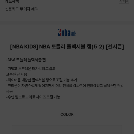
카드혜택
자세히
신용카드 무이자 혜택
상품상세정보
[NBA KIDS] NBA 토들러 플렉서블 캡(5-2) [전시즌]
-NBA 토들러 플렉서블 캡
-가볍고 부드러운 터치감의 고밀도
코튼 원단 사용
-와이어를 내장한 플렉서블 챙으로 조절 기능 추가
-크라운이 자연스럽게 떨어지면서 머리 전체를 감싸주어 안정감있고 릴렉스한 핏감
제공
-후면 벨크로 고리로 사이즈 조절 가능
COLOR