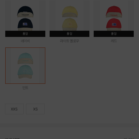
품절
품절
품절
네이비
라이트 옐로우
레드
민트
XXS
XS