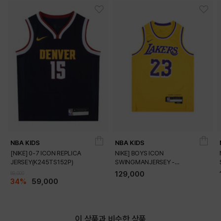
NBA KIDS
NBA KIDS
[NIKE] 0-7 ICON REPLICA
NIKE] BOYS ICON
JERSEY(K245TS152P)
SWINGMANJERSEY -
PLAYER(K245TS054P)
129,000
89,000
34%
59,000
DETAILS
이 상품과 비슷한 상품