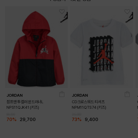
JORDAN
JORDAN
점프맨 투컬러 윈드러너L
CD크로스워드 티셔츠
NPS11QJK41 (키즈)
NPM11QTS74 (키즈)
99,000
35,000
70%
29,700
73%
9,400