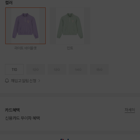
컬러
라이트 바이올렛
민트
110
120
130
140
150
재입고 알림 신청
카드혜택
자세히
신용카드 무이자 혜택
상품상세정보