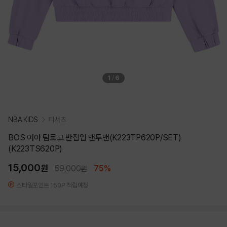
1
/
6
NBA KIDS
티셔츠
BOS 여아 팀로고 반집업 맨투맨(K223TP620P/SET)
(K223TS620P)
15,000
원
59,000
75%
원
스타일포인트 150P 적립예정