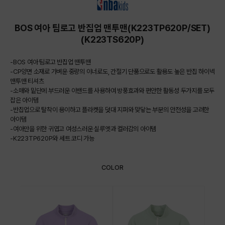
BOS 여아 팀로고 반집업 맨투맨(K223TP620P/SET)
(K223TS620P)
-BOS 여아 팀로고 반집업 맨투맨
-CP양면 소재로 가벼운 중량의 이너로도, 간절기 단품으로도 활용도 높은 반집 하이넥
맨투맨 티셔츠
-소매와 밑단에 부드러운 이밴드를 사용하여 방풍효과와 편안한 활동성 두가지를 모두
잡은 아이템
-반집업으로 탈착이 용이하고 플라켓을 덧대 지퍼와 맞닿는 부분의 안전성을 고려한
아이템
-여아만을 위한 귀엽고 여성스러운 실루엣과 컬러감의 아이템
-K223TP620P와 세트 코디 가능
COLOR