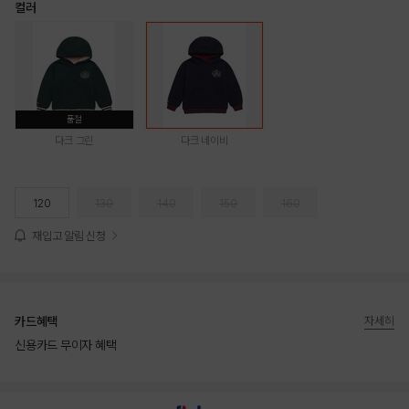
컬러
품절
다크 그린
다크 네이비
120
130
140
150
160
재입고 알림 신청
카드혜택
자세히
신용카드 무이자 혜택
상품상세정보