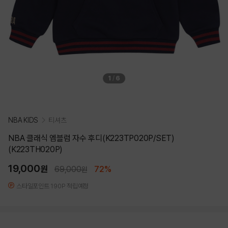
1
/
6
NBA KIDS
티셔츠
NBA 클래식 엠블럼 자수 후디(K223TP020P/SET)
(K223TH020P)
19,000
원
69,000
72%
원
스타일포인트 190P 적립예정