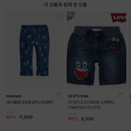
이 상품과 함께 본 상품
moimoln
LEVI'S Kids
[모이몰른] 옷핀발염카고데님팬츠
511인디고 도비프린트 쇼트팬츠L
VNM11QPT01 (키즈)
59,000
59,000
80%
11,800
85%
9,000