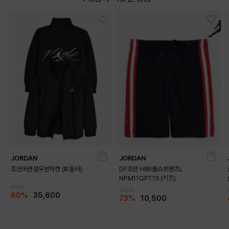
JORDAN
JORDAN
조던에센셜우븐자켓 (토들러)
DF조던 HBR볼쇼트팬츠L
NPM11QPT15 (키즈)
89,000
39,000
60%
35,600
73%
10,500