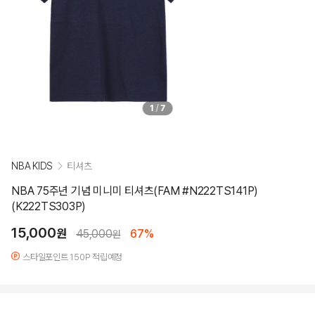
1
/
7
NBA KIDS
티셔츠
NBA 75주년 기념 미니미 티셔츠(FAM #N222TS141P)
(K222TS303P)
15,000
원
45,000
67%
원
스타일포인트 150P 적립예정