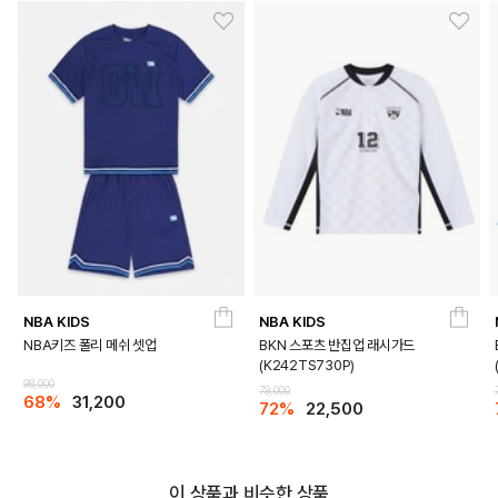
NBA KIDS
NBA KIDS
DETAILS
NBA키즈 폴리 메쉬 셋업
BKN 스포츠 반집업 래시가드
(K242TS730P)
98,000
79,000
68%
31,200
72%
22,500
이 상품과 비슷한 상품