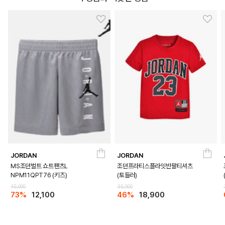
JORDAN
JORDAN
MS조던벌트 쇼트팬츠L
조던프라티스플라잇반팔티셔츠
NPM11QPT76 (키즈)
(토들러)
45,000
35,000
73%
12,100
46%
18,900