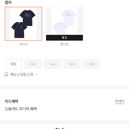
컬러
품절
네이비
화이트
120
130
140
150
160
재입고 알림 신청
카드혜택
자세히
신용카드 무이자 혜택
상품상세정보