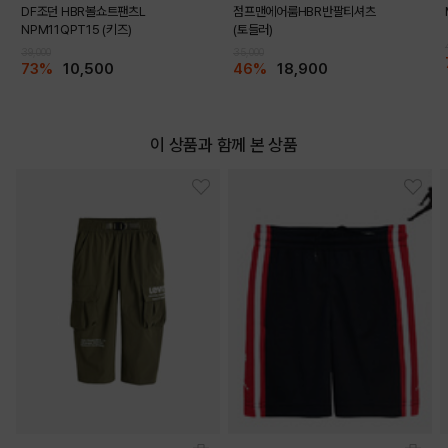
DF조던 HBR볼쇼트팬츠L
점프맨에어룸HBR반팔티셔츠
NPM11QPT15 (키즈)
(토들러)
39,000
35,000
73%
10,500
46%
18,900
DETAILS
이 상품과 함께 본 상품