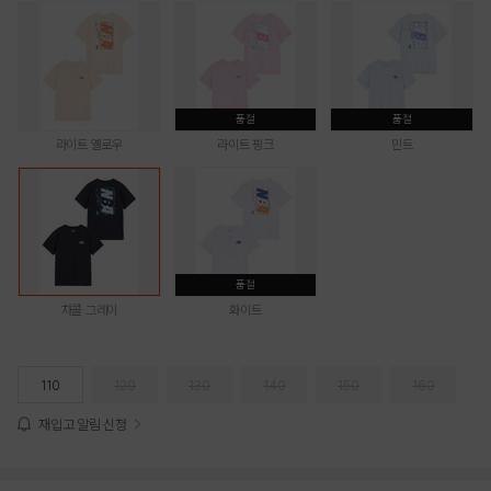
품절
품절
라이트 옐로우
라이트 핑크
민트
품절
차콜 그레이
화이트
110
120
130
140
150
160
재입고 알림 신청