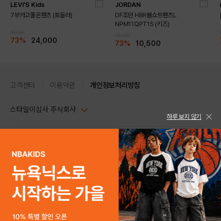
LEVI'S Kids
JORDAN
7부카고풀온팬츠 (토들러)
DF조던 HBR볼쇼트팬츠L
NPM11QPT15 (키즈)
89,000
39,000
73%
24,000
73%
10,500
고객센터
이용약관
개인정보처리방침
스타일이십사 주식회사
하루 보지 않기
대표이사 : 임동환, 김지원
사업자정보확인
PC버전
주소 : 서울시 강남구 논현로 633, 6층 (논현동, 한세엠케이빌딩)
사업자등록번호 : 116-81-32499
스타일24 고객센터 1544-5336
평일 09:00~ 18:00 (토/일/공휴일 휴무)
통신판매업신고번호 : 제 2024-서울강남-04239
help Email : help@style24.com
개인정보보호책임자 : 배기영
COPYRIGHTⓒ2021 STYLE24 ALL RIGHTS RESERVED.
호스팅 서비스 : 스타일이십사㈜
고객센터 1544-5336(평일 09:00~ 18:00 토/일/공휴일 휴무)