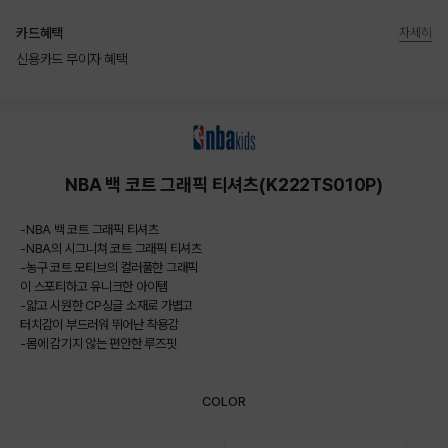
카드혜택
자세히
신용카드 무이자 혜택
상품상세정보
NBA 백 코트 그래픽 티셔츠(K222TS010P)
-NBA 백 코트 그래픽 티셔츠
-NBA의 시그니쳐 코트 그래픽 티셔츠
-농구 코트 모티브의 컬러풀한 그래픽
이 스포티하고 유니크한 아이템
-얇고 시원한 CP싱글 소재로 가볍고
터치감이 부드러워 뛰어난 착용감
-몸에 감기지 않는 편안한 루즈핏
COLOR