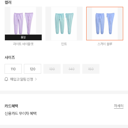
컬러
품절
라이트 바이올렛
민트
스카이 블루
사이즈
110
120
130
140
150
재입고 알림 신청
카드혜택
자세히
신용카드 무이자 혜택