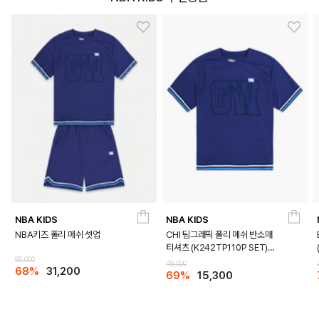
NBA KIDS
NBA KIDS
NBA키즈 폴리 메쉬 셋업
CHI 팀그래픽 폴리 메쉬 반소매
티셔츠 (K242TP110P SET)
98,000
(K242TS110P)
49,000
68%
31,200
69%
15,300