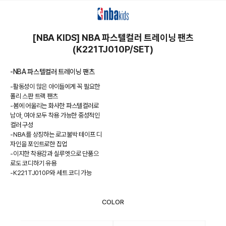
상품상세정보
[NBA KIDS] NBA 파스텔컬러 트레이닝 팬츠
(K221TJ010P/SET)
-NBA 파스텔컬러 트레이닝 팬츠
-활동성이 많은 아이들에게 꼭 필요한
폴리 스판 트랙 팬츠
-봄에 어울리는 화사한 파스텔컬러로
남아, 여아 모두 착용 가능한 중성적인
컬러 구성
-NBA를 상징하는 로고불박 테이프 디
자인을 포인트로한 집업
-이지한 착용감과 실루엣으로 단품으
로도 코디하기 유용
-K221TJ010P와 세트 코디 가능
COLOR