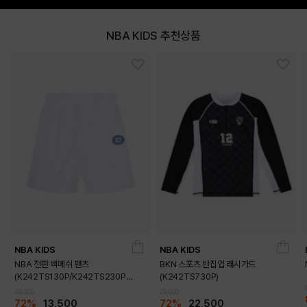
NBA KIDS 추천상품
NBA KIDS
NBA KIDS
NBA 전판 백메쉬 팬츠
BKN 스포츠 반집업 래시가드
(K242TS130P/K242TS230P
(K242TS730P)
SET)(K242TP130P)
49,000
79,000
72%
13,500
72%
22,500