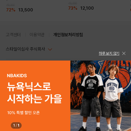
SET)(K242TP130P)
45,000
49,000
73%
12,100
72%
13,500
고객센터
이용약관
개인정보처리방침
스타일이십사 주식회사
하루 보지 않기
대표이사 : 임동환, 김지원
사업자정보확인
PC버전
주소 : 서울시 강남구 논현로 633, 6층 (논현동, 한세엠케이빌딩)
사업자등록번호 : 116-81-32499
스타일24 고객센터 1544-5336
평일 09:00~ 18:00 (토/일/공휴일 휴무)
통신판매업신고번호 : 제 2024-서울강남-04239
help Email : help@style24.com
개인정보보호책임자 : 배기영
COPYRIGHTⓒ2021 STYLE24 ALL RIGHTS RESERVED.
호스팅 서비스 : 스타일이십사㈜
고객센터 1544-5336(평일 09:00~ 18:00 토/일/공휴일 휴무)
1
/
1
SOLD OUT