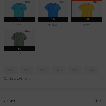
품절
품절
품절
민트
스카이 블루
옐로우
품절
카키
110
120
130
140
150
160
재입고 알림 신청
카드혜택
자세히