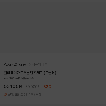
PLAYKIZ(Hurley)
시즌/테마 의류
헐리래쉬가드우븐팬츠세트 (토들러)
위클리특가+랜덤사은품(8종)
53,100
원
79,000
33%
원
스타일포인트 531P 적립예정