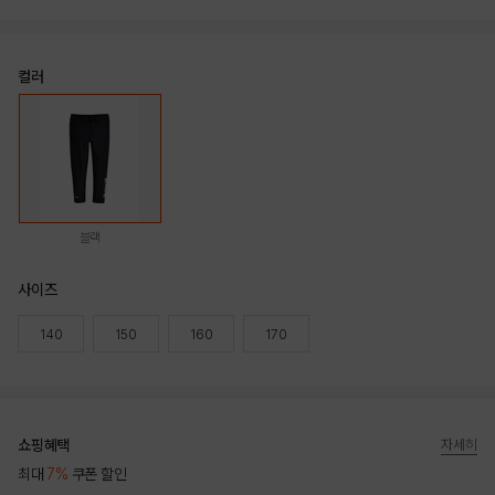
컬러
블랙
사이즈
140
150
160
170
쇼핑혜택
자세히
최대
7%
쿠폰 할인