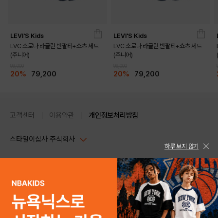
LEVI'S Kids
LEVI'S Kids
LVC 소로나 라글란 반팔티+쇼츠 세트
LVC 소로나 라글란 반팔티+쇼츠 세트
(주니어)
(주니어)
99,000
99,000
DETAILS
20%
79,200
20%
79,200
고객센터
이용약관
개인정보처리방침
스타일이십사 주식회사
하루 보지 않기
대표이사 : 임동환, 김지원
사업자정보확인
PC버전
주소 : 서울시 강남구 논현로 633, 6층 (논현동, 한세엠케이빌딩)
사업자등록번호 : 116-81-32499
스타일24 고객센터 1544-5336
평일 09:00~ 18:00 (토/일/공휴일 휴무)
통신판매업신고번호 : 제 2024-서울강남-04239
help Email : help@style24.com
개인정보보호책임자 : 배기영
COPYRIGHTⓒ2021 STYLE24 ALL RIGHTS RESERVED.