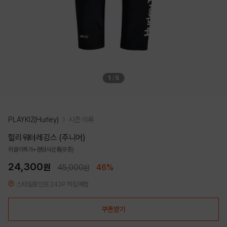
1
/
5
PLAYKIZ(Hurley)
시즌 의류
헐리워터레깅스 (주니어)
위클리특가+랜덤사은품(8종)
24,300
원
45,000
46%
원
스타일포인트 243P 적립예정
쿠폰받기