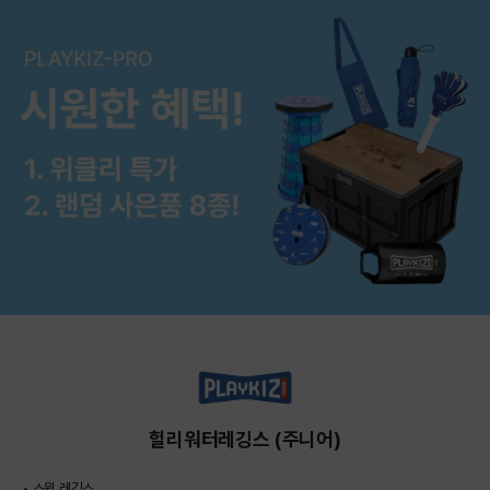
헐리워터레깅스 (주니어)
• 스윔 레깅스