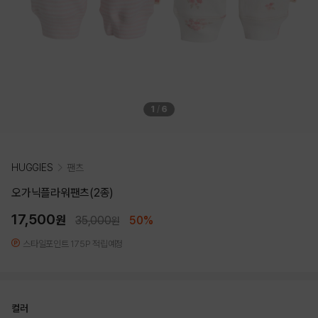
1
/
6
HUGGIES
팬츠
오가닉플라워팬츠(2종)
17,500
원
35,000
50%
원
스타일포인트 175P 적립예정
컬러