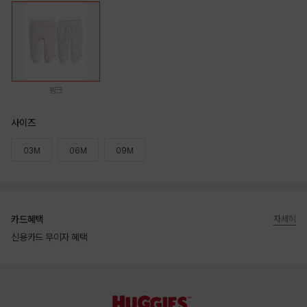
핑크
사이즈
03M
06M
09M
카드혜택
자세히
신용카드 무이자 혜택
상품상세정보