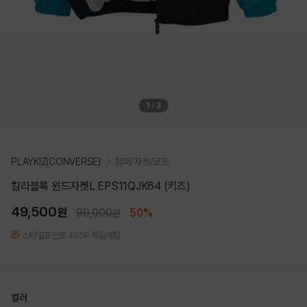
1
/
2
PLAYKIZ(CONVERSE)
점퍼/자켓/코트
칼라블록 윈드자켓L EPS11QJK64 (키즈)
49,500
원
99,000
50%
원
스타일포인트 495P 적립예정
컬러