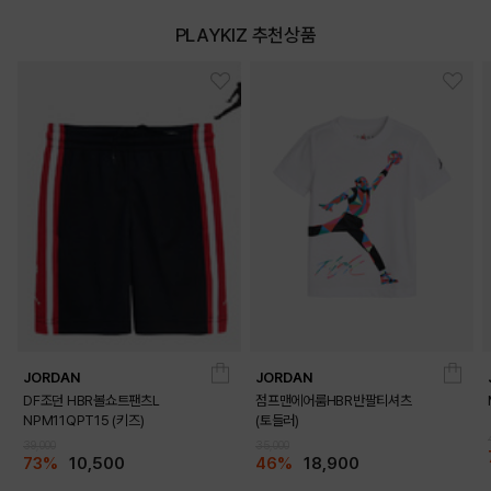
PLAYKIZ 추천상품
JORDAN
JORDAN
DF조던 HBR볼쇼트팬츠L
점프맨에어룸HBR반팔티셔츠
NPM11QPT15 (키즈)
(토들러)
39,000
35,000
73%
10,500
46%
18,900