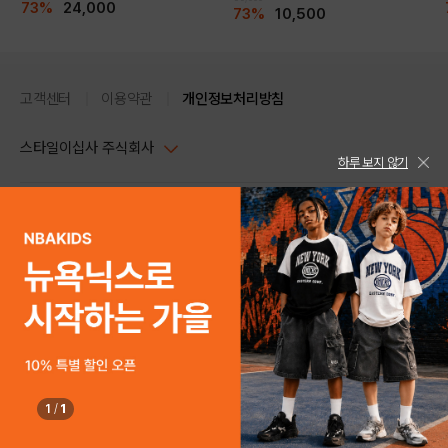
73%
24,000
73%
10,500
고객센터
이용약관
개인정보처리방침
스타일이십사 주식회사
하루 보지 않기
대표이사 : 임동환, 김지원
사업자정보확인
PC버전
주소 : 서울시 강남구 논현로 633, 6층 (논현동, 한세엠케이빌딩)
사업자등록번호 : 116-81-32499
스타일24 고객센터 1544-5336
평일 09:00~ 18:00 (토/일/공휴일 휴무)
통신판매업신고번호 : 제 2024-서울강남-04239
help Email : help@style24.com
개인정보보호책임자 : 배기영
COPYRIGHTⓒ2021 STYLE24 ALL RIGHTS RESERVED.
호스팅 서비스 : 스타일이십사㈜
고객센터 1544-5336(평일 09:00~ 18:00 토/일/공휴일 휴무)
1
/
1
구매하기