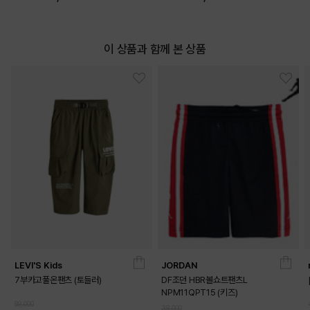
이 상품과 함께 본 상품
LEVI'S Kids
JORDAN
7부카고풀온팬츠 (토들러)
DF조던 HBR볼쇼트팬츠L
NPM11QPT15 (키즈)
89,000
39,000