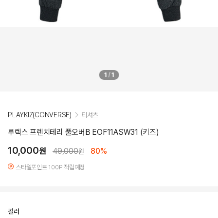
1
/
1
PLAYKIZ(CONVERSE)
티셔츠
루렉스 프렌치테리 풀오버B EOF11ASW31 (키즈)
10,000
원
49,000
80%
원
스타일포인트 100P 적립예정
컬러