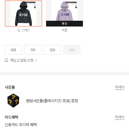
품절
딥 그레이
퍼플
105
110
120
130
재입고 알림 신청
사은품
자세히
랜덤사은품(플레이키즈-프로) 증정
카드혜택
자세히
신용카드 무이자 혜택