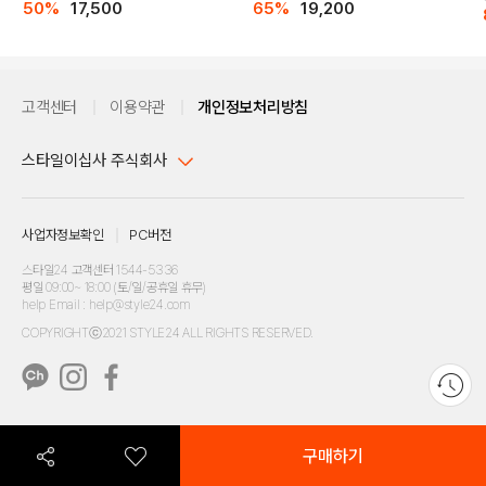
50%
17,500
65%
19,200
고객센터
이용약관
개인정보처리방침
스타일이십사 주식회사
대표이사 : 임동환, 김지원
사업자정보확인
PC버전
주소 : 서울시 강남구 논현로 633, 6층 (논현동, 한세엠케이빌딩)
사업자등록번호 : 116-81-32499
스타일24 고객센터 1544-5336
평일 09:00~ 18:00 (토/일/공휴일 휴무)
통신판매업신고번호 : 제 2024-서울강남-04239
help Email : help@style24.com
개인정보보호책임자 : 배기영
COPYRIGHTⓒ2021 STYLE24 ALL RIGHTS RESERVED.
호스팅 서비스 : 스타일이십사㈜
고객센터 1544-5336(평일 09:00~ 18:00 토/일/공휴일 휴무)
구매하기