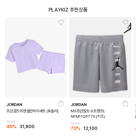
PLAYKIZ 추천상품
JORDAN
JORDAN
조던걸즈에센셜반바지세트 (토들러)
MS조던벌트 쇼트팬츠L
NPM11QPT76 (키즈)
59,000
45,000
46%
31,800
73%
12,100