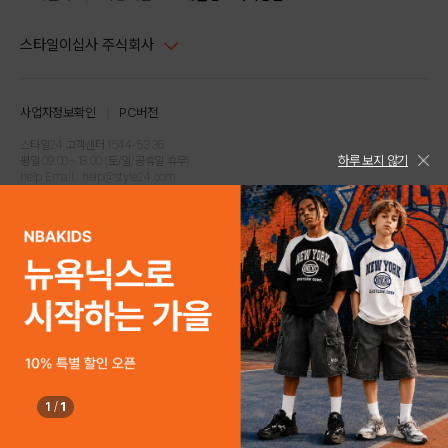
스타일이십사 주식회사
대표이사 : 임동환, 김지원
사업자정보확인
PC버전
주소 : 서울시 강남구 논현로 633, 6층 (논현동, 한세엠케이빌딩)
사업자등록번호 : 116-81-32499
스타일24 고객센터 1544-5336
하루 보지 않기
평일 09:00~ 18:00 (토/일/공휴일 휴무)
통신판매업신고번호 : 제 2024-서울강남-04239
help Email : help@style24.com
개인정보보호책임자 : 배기영
COPYRIGHTⓒ2021 STYLE24 ALL RIGHTS RESERVED.
호스팅 서비스 : 스타일이십사㈜
고객센터 1544-5336(평일 09:00~ 18:00 토/일/공휴일 휴무)
1
/
1