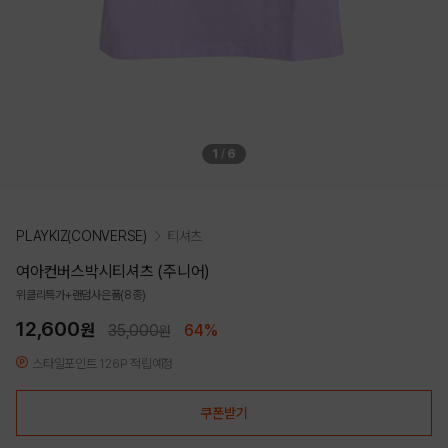
1
/
6
PLAYKIZ(CONVERSE)
티셔츠
여아컨버스박시티셔츠 (주니어)
위클리특가+랜덤사은품(8종)
12,600
원
35,000
64%
원
스타일포인트 126P 적립예정
쿠폰받기