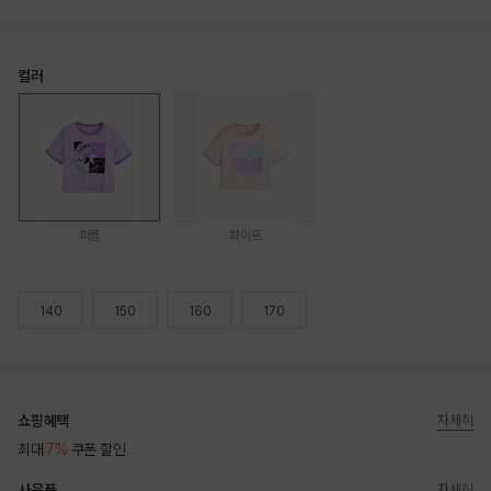
컬러
퍼플
화이트
140
150
160
170
쇼핑혜택
자세히
최대
7%
쿠폰 할인
사은품
자세히