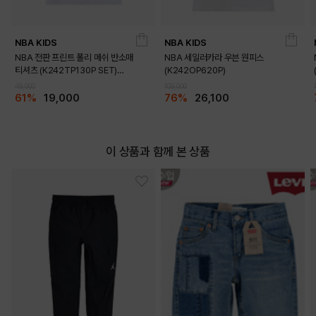
NBA KIDS
NBA KIDS
NBA 전판 프린트 폴리 메쉬 반소매
NBA 세일러카라 우븐 원피스
티셔츠 (K242TP130P SET)
(K242OP620P)
DETAILS
(K242TS130P)
49,000
109,000
61%
19,000
76%
26,100
이 상품과 함께 본 상품