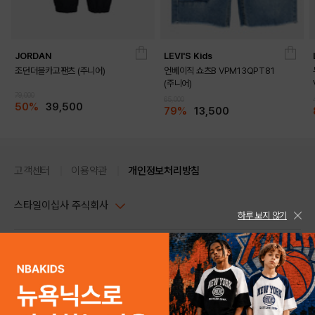
JORDAN
LEVI'S Kids
조던더블카고팬츠 (주니어)
언베이직 쇼츠B VPM13QPT81
(주니어)
79,000
65,000
50%
39,500
79%
13,500
고객센터
이용약관
개인정보처리방침
스타일이십사 주식회사
하루 보지 않기
대표이사 : 임동환, 김지원
사업자정보확인
PC버전
주소 : 서울시 강남구 논현로 633, 6층 (논현동, 한세엠케이빌딩)
사업자등록번호 : 116-81-32499
스타일24 고객센터 1544-5336
평일 09:00~ 18:00 (토/일/공휴일 휴무)
통신판매업신고번호 : 제 2024-서울강남-04239
help Email : help@style24.com
개인정보보호책임자 : 배기영