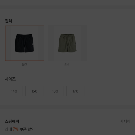
컬러
블랙
카키
사이즈
140
150
160
170
쇼핑혜택
자세히
최대
7%
쿠폰 할인