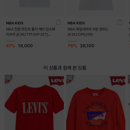
NBA KIDS
NBA KIDS
DETAILS
NBA 전판 프린트 폴리 메쉬 반소매
NBA 세일러카라 우븐 원피스
티셔츠 (K242TP130P SET)
(K242OP620P)
(K242TS130P)
49,000
109,000
61%
19,000
76%
26,100
이 상품과 함께 본 상품