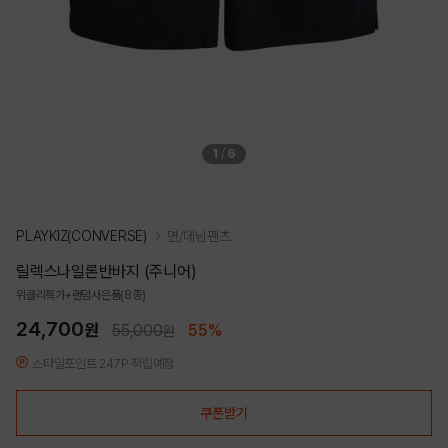
1
/
6
PLAYKIZ(CONVERSE)
면/데님팬츠
릴렉스나일론반바지 (주니어)
위클리특가+랜덤사은품(8종)
24,700
원
55,000
55%
원
스타일포인트 247P 적립예정
쿠폰받기