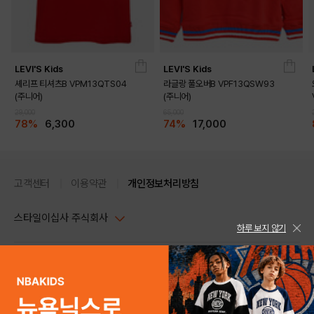
LEVI'S Kids
LEVI'S Kids
셰리프 티셔츠B VPM13QTS04
라글랑 풀오버B VPF13QSW93
(주니어)
(주니어)
29,000
65,000
78%
6,300
74%
17,000
고객센터
이용약관
개인정보처리방침
스타일이십사 주식회사
하루 보지 않기
대표이사 : 임동환, 김지원
사업자정보확인
PC버전
주소 : 서울시 강남구 논현로 633, 6층 (논현동, 한세엠케이빌딩)
사업자등록번호 : 116-81-32499
스타일24 고객센터 1544-5336
평일 09:00~ 18:00 (토/일/공휴일 휴무)
통신판매업신고번호 : 제 2024-서울강남-04239
help Email : help@style24.com