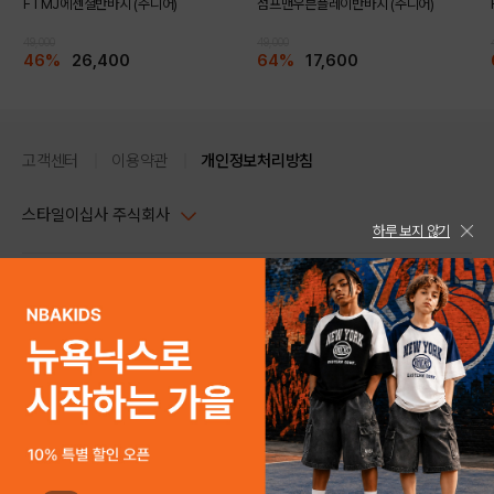
FTMJ에센셜반바지 (주니어)
점프맨우븐플레이반바지 (주니어)
49,000
49,000
46%
26,400
64%
17,600
고객센터
이용약관
개인정보처리방침
스타일이십사 주식회사
하루 보지 않기
대표이사 : 임동환, 김지원
사업자정보확인
PC버전
주소 : 서울시 강남구 논현로 633, 6층 (논현동, 한세엠케이빌딩)
사업자등록번호 : 116-81-32499
스타일24 고객센터 1544-5336
평일 09:00~ 18:00 (토/일/공휴일 휴무)
통신판매업신고번호 : 제 2024-서울강남-04239
help Email : help@style24.com
개인정보보호책임자 : 배기영
COPYRIGHTⓒ2021 STYLE24 ALL RIGHTS RESERVED.
호스팅 서비스 : 스타일이십사㈜
고객센터 1544-5336(평일 09:00~ 18:00 토/일/공휴일 휴무)