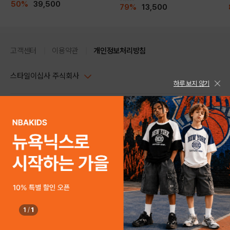
50%
39,500
79%
13,500
고객센터
이용약관
개인정보처리방침
스타일이십사 주식회사
하루 보지 않기
대표이사 : 임동환, 김지원
사업자정보확인
PC버전
주소 : 서울시 강남구 논현로 633, 6층 (논현동, 한세엠케이빌딩)
사업자등록번호 : 116-81-32499
스타일24 고객센터 1544-5336
평일 09:00~ 18:00 (토/일/공휴일 휴무)
통신판매업신고번호 : 제 2024-서울강남-04239
help Email : help@style24.com
개인정보보호책임자 : 배기영
COPYRIGHTⓒ2021 STYLE24 ALL RIGHTS RESERVED.
호스팅 서비스 : 스타일이십사㈜
고객센터 1544-5336(평일 09:00~ 18:00 토/일/공휴일 휴무)
1
/
1
구매하기