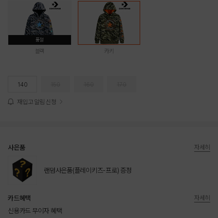
품절
블랙
카키
140
150
160
170
재입고 알림 신청
사은품
자세히
랜덤사은품(플레이키즈-프로) 증정
카드혜택
자세히
신용카드 무이자 혜택