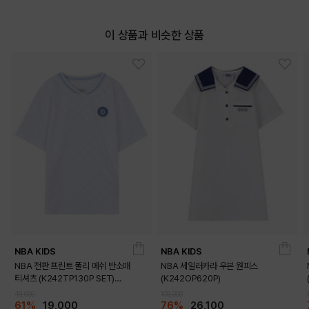
이 상품과 비슷한 상품
NBA KIDS
NBA KIDS
NBA 전판 프린트 폴리 메쉬 반소매
NBA 세일러카라 우븐 원피스
티셔츠 (K242TP130P SET)
(K242OP620P)
(K242TS130P)
49,000
109,000
61%
19,000
76%
26,100