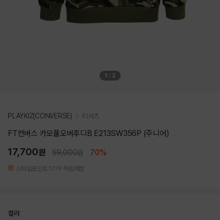
1
/
2
PLAYKIZ(CONVERSE)
티셔츠
FT컨버스 카모풀오버후디B E213SW356P (주니어)
17,700
원
59,000
70%
원
스타일포인트 177P 적립예정
컬러