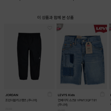
이 상품과 함께 본 상품
JORDAN
LEVI'S Kids
조던더블카고팬츠 (주니어)
언베이직 쇼츠B VPM13QPT81
(주니어)
79,000
65,000