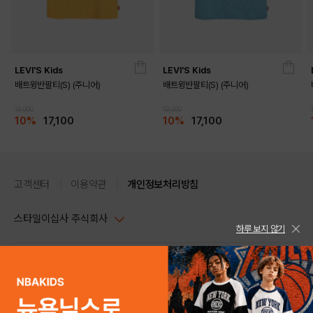
LEVI'S Kids
LEVI'S Kids
배트윙반팔티(S) (주니어)
배트윙반팔티(S) (주니어)
19,000
19,000
10%
17,100
10%
17,100
고객센터
이용약관
개인정보처리방침
스타일이십사 주식회사
하루 보지 않기
대표이사 : 임동환, 김지원
사업자정보확인
PC버전
주소 : 서울시 강남구 논현로 633, 6층 (논현동, 한세엠케이빌딩)
사업자등록번호 : 116-81-32499
스타일24 고객센터 1544-5336
평일 09:00~ 18:00 (토/일/공휴일 휴무)
통신판매업신고번호 : 제 2024-서울강남-04239
help Email : help@style24.com