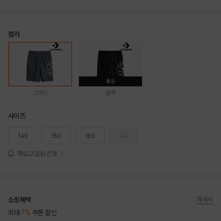
컬러
품절
그레이
블랙
사이즈
140
150
160
170
재입고 알림 신청
쇼핑혜택
자세히
최대
7%
쿠폰 할인