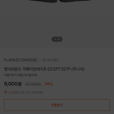
1
/
3
PLAYKIZ(CONVERSE)
면/데님팬츠
랩어라운드 척패치반바지B E212PT327P (주니어)
위클리특가+랜덤사은품(8종)
9,000
원
35,000
74%
원
스타일포인트 90P 적립예정
쿠폰받기