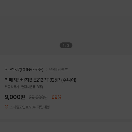
1
/
2
PLAYKIZ(CONVERSE)
면/데님팬츠
척패치반바지B E212PT325P (주니어)
위클리특가+랜덤사은품(8종)
9,000
원
29,000
69%
원
스타일포인트 90P 적립예정