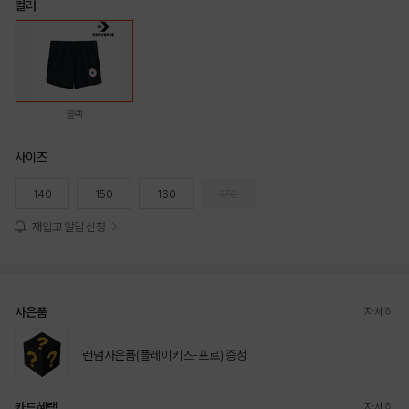
컬러
블랙
사이즈
140
150
160
170
재입고 알림 신청
사은품
자세히
랜덤사은품(플레이키즈-프로) 증정
카드혜택
자세히