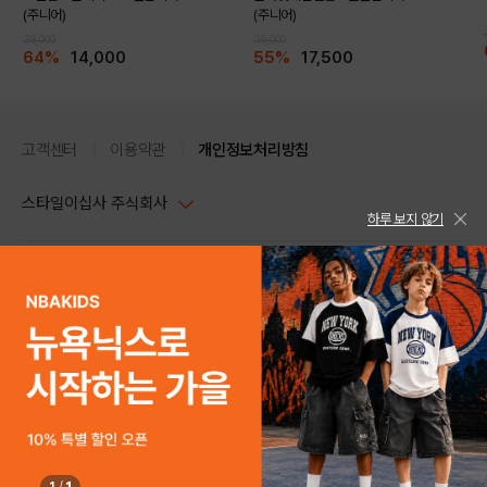
(주니어)
(주니어)
39,000
39,000
64%
14,000
55%
17,500
고객센터
이용약관
개인정보처리방침
스타일이십사 주식회사
하루 보지 않기
대표이사 : 임동환, 김지원
사업자정보확인
PC버전
주소 : 서울시 강남구 논현로 633, 6층 (논현동, 한세엠케이빌딩)
사업자등록번호 : 116-81-32499
스타일24 고객센터 1544-5336
평일 09:00~ 18:00 (토/일/공휴일 휴무)
통신판매업신고번호 : 제 2024-서울강남-04239
help Email : help@style24.com
개인정보보호책임자 : 배기영
COPYRIGHTⓒ2021 STYLE24 ALL RIGHTS RESERVED.
호스팅 서비스 : 스타일이십사㈜
고객센터 1544-5336(평일 09:00~ 18:00 토/일/공휴일 휴무)