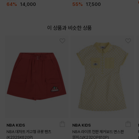
64%
14,000
55%
17,500
이 상품과 비슷한 상품
NBA KIDS
NBA KIDS
NBA 데저트 카고형 큐롯 팬츠
NBA 라이프 전판 체커보드 면스판
(K232SK620P)
원피스(K232OP610P)