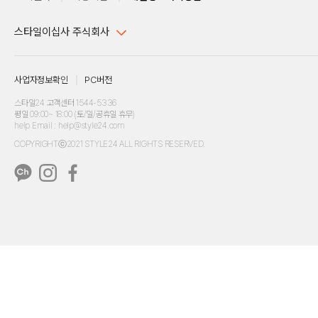
스타일이십사 주식회사
대표이사 : 임동환, 김지원
사업자정보확인
PC버전
주소 : 서울시 강남구 논현로 633, 6층 (논현동, 한세엠케이빌딩)
사업자등록번호 : 116-81-32499
스타일24 고객센터 1544-5336
평일 09:00~ 18:00 (토/일/공휴일 휴무)
통신판매업신고번호 : 제 2024-서울강남-04239
help Email : help@style24.com
개인정보보호책임자 : 배기영
COPYRIGHTⓒ2021 STYLE24 ALL RIGHTS RESERVED.
호스팅 서비스 : 스타일이십사㈜
고객센터 1544-5336(평일 09:00~ 18:00 토/일/공휴일 휴무)