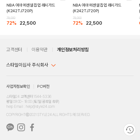
NBA 여아 에센셜 집업 래시가드
NBA 여아 에센셜 집업 래시가드
(K242TJ720P)
(K242TJ720P)
79,000
79,000
72%
22,500
72%
22,500
고객센터
이용약관
개인정보처리방침
스타일이십사 주식회사
대표이사 : 임동환, 김지원
사업자정보확인
PC버전
주소 : 서울시 강남구 논현로 633, 6층 (논현동, 한세엠케이빌딩)
사업자등록번호 : 116-81-32499
스타일24 고객센터 1544-5336
평일 09:00~ 18:00 (토/일/공휴일 휴무)
통신판매업신고번호 : 제 2024-서울강남-04239
help Email : help@style24.com
개인정보보호책임자 : 배기영
COPYRIGHTⓒ2021 STYLE24 ALL RIGHTS RESERVED.
호스팅 서비스 : 스타일이십사㈜
고객센터 1544-5336(평일 09:00~ 18:00 토/일/공휴일 휴무)