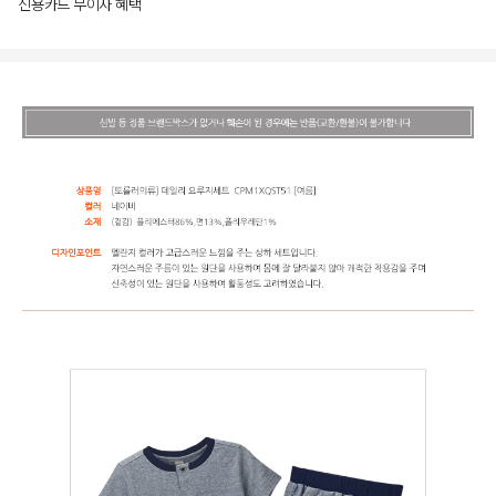
신용카드 무이자 혜택
상품상세정보