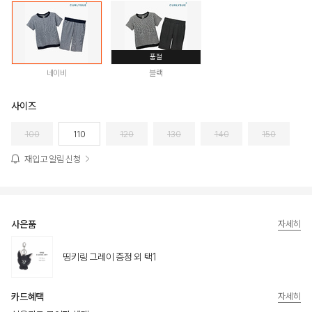
품절
네이비
블랙
사이즈
100
110
120
130
140
150
재입고 알림 신청
사은품
자세히
띵키링 그레이 증정 외 택1
카드혜택
자세히