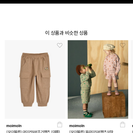
이 상품과 비슷한 상품
moimoln
moimoln
[모이몰른] 아이커9부조거팬츠 [여름]
[모이몰른] 블라이5부팬츠상하