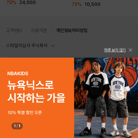
73%
24,000
73%
10,500
고객센터
이용약관
개인정보처리방침
스타일이십사 주식회사
하루 보지 않기
대표이사 : 임동환, 김지원
사업자정보확인
PC버전
주소 : 서울시 강남구 논현로 633, 6층 (논현동, 한세엠케이빌딩)
사업자등록번호 : 116-81-32499
스타일24 고객센터 1544-5336
평일 09:00~ 18:00 (토/일/공휴일 휴무)
통신판매업신고번호 : 제 2024-서울강남-04239
help Email : help@style24.com
개인정보보호책임자 : 배기영
COPYRIGHTⓒ2021 STYLE24 ALL RIGHTS RESERVED.
호스팅 서비스 : 스타일이십사㈜
고객센터 1544-5336(평일 09:00~ 18:00 토/일/공휴일 휴무)
1
/
1
구매하기