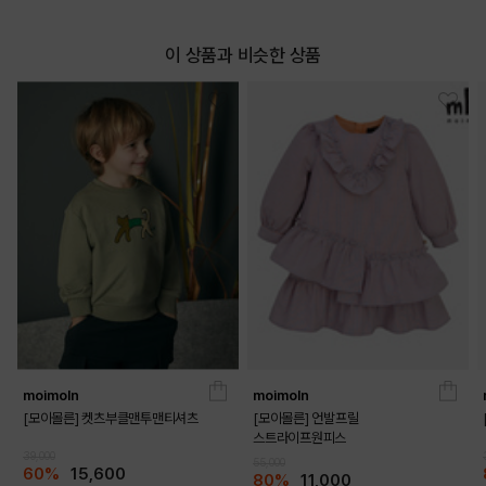
이 상품과 비슷한 상품
moimoln
moimoln
[모이몰른] 켓츠부클맨투맨티셔츠
[모이몰른] 언발프릴
스트라이프원피스
39,000
55,000
60%
15,600
80%
11,000