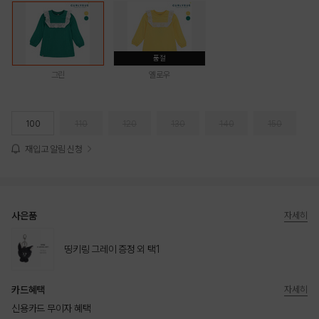
품절
그린
옐로우
100
110
120
130
140
150
재입고 알림 신청
사은품
자세히
띵키링 그레이 증정 외 택1
카드혜택
자세히
신용카드 무이자 혜택