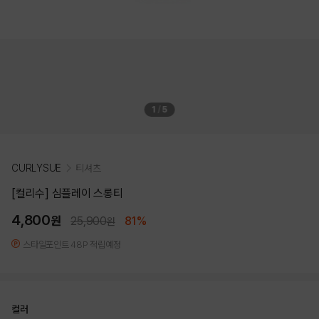
1
/
5
CURLYSUE
티셔츠
[컬리수] 심플레이 스롱티
4,800
원
25,900
81%
원
스타일포인트 48P 적립예정
컬러