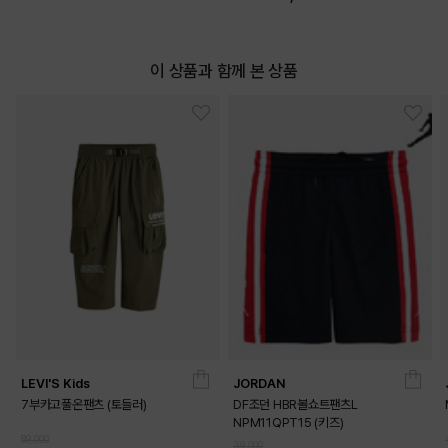
이 상품과 함께 본 상품
LEVI'S Kids
JORDAN
7부카고풀온팬츠 (토들러)
DF조던 HBR볼쇼트팬츠L
NPM11QPT15 (키즈)
89,000
39,000