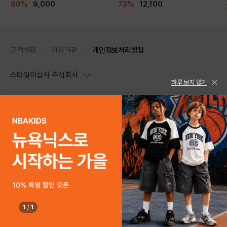
80%
9,000
73%
12,100
고객센터
이용약관
개인정보처리방침
스타일이십사 주식회사
하루 보지 않기
대표이사 : 임동환, 김지원
사업자정보확인
PC버전
주소 : 서울시 강남구 논현로 633, 6층 (논현동, 한세엠케이빌딩)
사업자등록번호 : 116-81-32499
스타일24 고객센터 1544-5336
평일 09:00~ 18:00 (토/일/공휴일 휴무)
통신판매업신고번호 : 제 2024-서울강남-04239
help Email : help@style24.com
개인정보보호책임자 : 배기영
COPYRIGHTⓒ2021 STYLE24 ALL RIGHTS RESERVED.
호스팅 서비스 : 스타일이십사㈜
고객센터 1544-5336(평일 09:00~ 18:00 토/일/공휴일 휴무)
1
/
1
구매하기