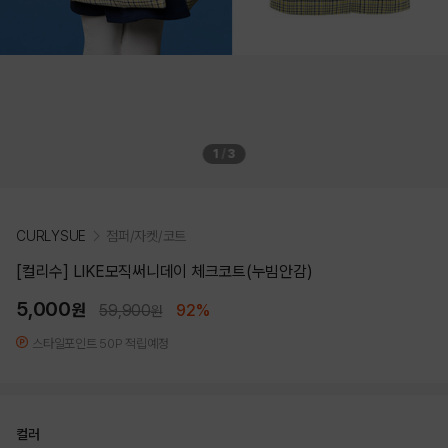
1
/
3
CURLYSUE
점퍼/자켓/코트
[컬리수] LIKE모직써니데이 체크코트(누빔안감)
5,000
원
59,900
92%
원
스타일포인트 50P 적립예정
컬러