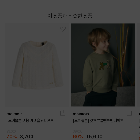
이 상품과 비슷한 상품
moimoln
moimoln
[모이몰른] 제넷세미슬림티셔츠
[모이몰른] 켓츠부클맨투맨티셔츠
29,000
39,000
70%
8,700
60%
15,600