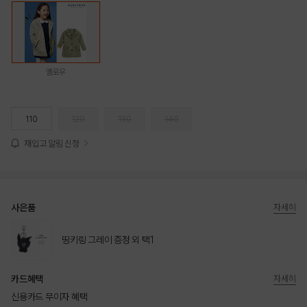
옐로우
110
120
130
140
재입고 알림 신청
사은품
자세히
띵키링 그레이 증정 외 택1
카드혜택
자세히
신용카드 무이자 혜택