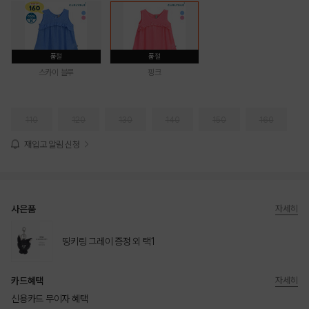
품절
품절
스카이 블루
핑크
110
120
130
140
150
160
재입고 알림 신청
사은품
자세히
띵키링 그레이 증정 외 택1
카드혜택
자세히
신용카드 무이자 혜택