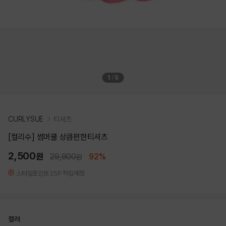
1
/
5
CURLYSUE
티셔츠
[컬리수] 썸머쿨 상큼편한티셔츠
2,500
원
29,900
92%
원
스타일포인트 25P 적립예정
컬러