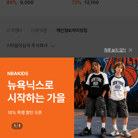
80%
9,000
73%
12,100
고객센터
이용약관
개인정보처리방침
스타일이십사 주식회사
하루 보지 않기
대표이사 : 임동환, 김지원
사업자정보확인
PC버전
주소 : 서울시 강남구 논현로 633, 6층 (논현동, 한세엠케이빌딩)
사업자등록번호 : 116-81-32499
스타일24 고객센터 1544-5336
평일 09:00~ 18:00 (토/일/공휴일 휴무)
통신판매업신고번호 : 제 2024-서울강남-04239
help Email : help@style24.com
개인정보보호책임자 : 배기영
COPYRIGHTⓒ2021 STYLE24 ALL RIGHTS RESERVED.
호스팅 서비스 : 스타일이십사㈜
고객센터 1544-5336(평일 09:00~ 18:00 토/일/공휴일 휴무)
1
/
1
SOLD OUT