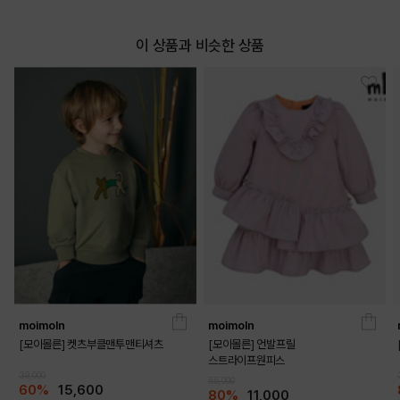
이 상품과 비슷한 상품
moimoln
moimoln
[모이몰른] 켓츠부클맨투맨티셔츠
[모이몰른] 언발프릴
스트라이프원피스
39,000
55,000
60%
15,600
80%
11,000