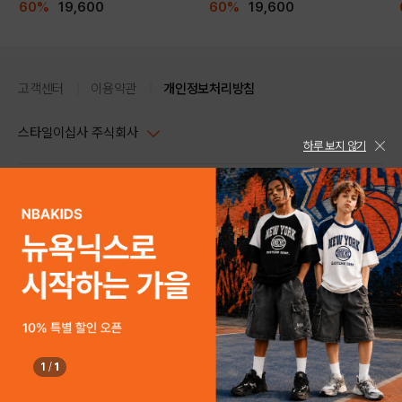
60%
19,600
60%
19,600
고객센터
이용약관
개인정보처리방침
스타일이십사 주식회사
하루 보지 않기
대표이사 : 임동환, 김지원
사업자정보확인
PC버전
주소 : 서울시 강남구 논현로 633, 6층 (논현동, 한세엠케이빌딩)
사업자등록번호 : 116-81-32499
스타일24 고객센터 1544-5336
평일 09:00~ 18:00 (토/일/공휴일 휴무)
통신판매업신고번호 : 제 2024-서울강남-04239
help Email : help@style24.com
개인정보보호책임자 : 배기영
COPYRIGHTⓒ2021 STYLE24 ALL RIGHTS RESERVED.
호스팅 서비스 : 스타일이십사㈜
고객센터 1544-5336(평일 09:00~ 18:00 토/일/공휴일 휴무)
1
/
1
구매하기