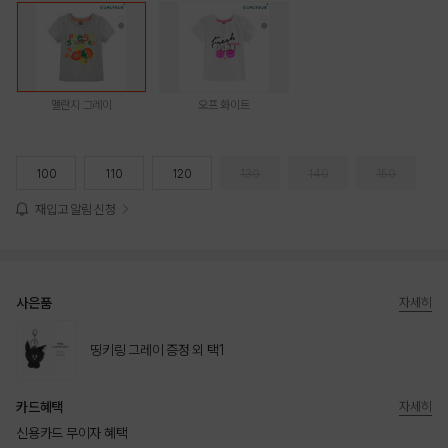
멜란지 그레이
오프 화이트
100
110
120
130
140
150
재입고 알림 신청
사은품
자세히
띵키링 그레이 증정 외 택1
카드혜택
자세히
신용카드 무이자 혜택