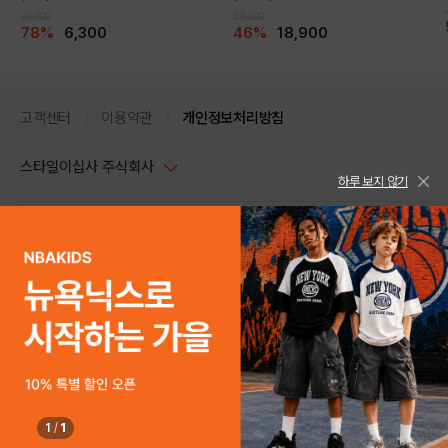
29,000
35,000
78%
6,300
46%
18,900
고객센터
이용약관
개인정보처리방침
스타일이십사 주식회사
하루 보지 않기
대표이사 : 임동환, 김지원
사업자정보확인
PC버전
주소 : 서울시 강남구 논현로 633, 6층 (논현동, 한세엠케이빌딩)
사업자등록번호 : 116-81-32499
스타일24 고객센터 1544-5336
평일 09:00~ 18:00 (토/일/공휴일 휴무)
통신판매업신고번호 : 제 2024-서울강남-04239
help Email : help@style24.com
개인정보보호책임자 : 배기영
COPYRIGHTⓒ2021 STYLE24 ALL RIGHTS RESERVED.
호스팅 서비스 : 스타일이십사㈜
고객센터 1544-5336(평일 09:00~ 18:00 토/일/공휴일 휴무)
1
/
1
구매하기