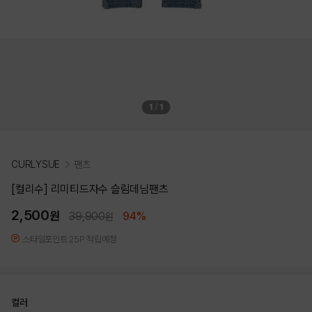
1
/
1
CURLYSUE
팬츠
[컬리수] 리미티드자수 슬림데님팬츠
2,500
원
39,900
94%
원
스타일포인트 25P 적립예정
컬러