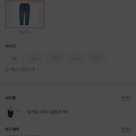
데님(청)
사이즈
110
120
130
140
150
재입고 알림 신청
사은품
자세히
띵키링 그레이 증정 외 택1
카드혜택
자세히