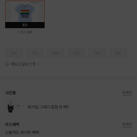
품절
스카이 블루
100
110
120
130
140
150
재입고 알림 신청
사은품
자세히
띵키링 그레이 증정 외 택1
카드혜택
자세히
신용카드 무이자 혜택