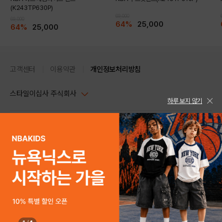
(K243TP630P)
69,000
69,000
64%
25,000
64%
25,000
고객센터
이용약관
개인정보처리방침
스타일이십사 주식회사
하루 보지 않기
대표이사 : 임동환, 김지원
사업자정보확인
PC버전
주소 : 서울시 강남구 논현로 633, 6층 (논현동, 한세엠케이빌딩)
사업자등록번호 : 116-81-32499
스타일24 고객센터 1544-5336
평일 09:00~ 18:00 (토/일/공휴일 휴무)
통신판매업신고번호 : 제 2024-서울강남-04239
help Email : help@style24.com
개인정보보호책임자 : 배기영
COPYRIGHTⓒ2021 STYLE24 ALL RIGHTS RESERVED.
호스팅 서비스 : 스타일이십사㈜
고객센터 1544-5336(평일 09:00~ 18:00 토/일/공휴일 휴무)