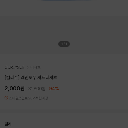
1
/
1
CURLYSUE
티셔츠
[컬리수] 레인보우 셔프티셔츠
2,000
원
31,800
94%
원
스타일포인트 20P 적립예정
컬러