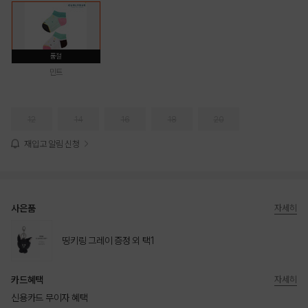
품절
민트
12
14
16
18
20
재입고 알림 신청
사은품
자세히
띵키링 그레이 증정 외 택1
카드혜택
자세히
신용카드 무이자 혜택