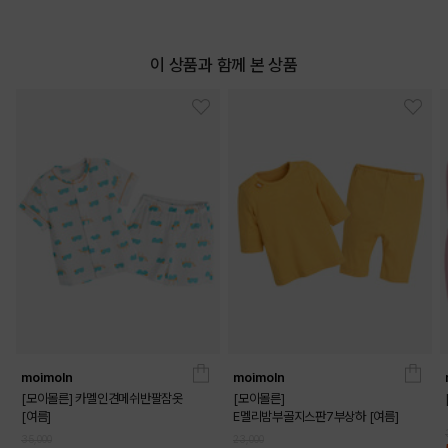
이 상품과 함께 본 상품
moimoln
moimoln
[모이몰른] 카멜인견메쉬반팔잠옷
[모이몰른]
[여름]
E멜리밤부골지스판7부상하 [여름]
35,000
23,000