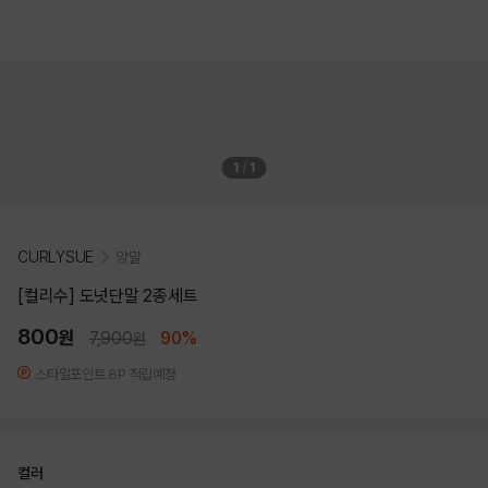
1
/
1
CURLYSUE
양말
[컬리수] 도넛단말 2종세트
800
원
7,900
90%
원
스타일포인트 8P 적립예정
컬러