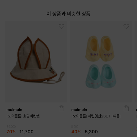
이 상품과 비슷한 상품
moimoln
moimoln
[모이몰른] 호핑버킷햇
[모이몰른] 아린덧신2SET [여름]
39,000
8,900
70%
11,700
40%
5,300