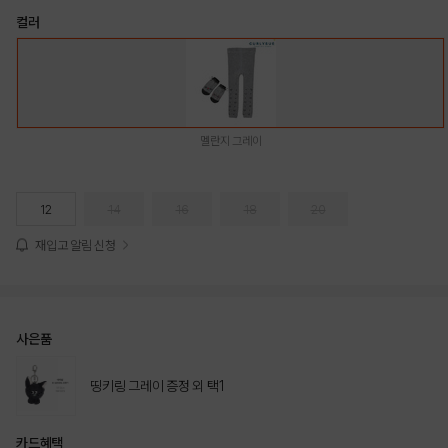
컬러
멜란지 그레이
12
14
16
18
20
재입고 알림 신청
사은품
띵키링 그레이 증정 외 택1
카드혜택