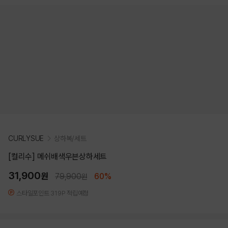
CURLYSUE
상하복/세트
[컬리수] 메쉬배색우븐상하세트
31,900
원
79,900
60%
원
스타일포인트 319P 적립예정