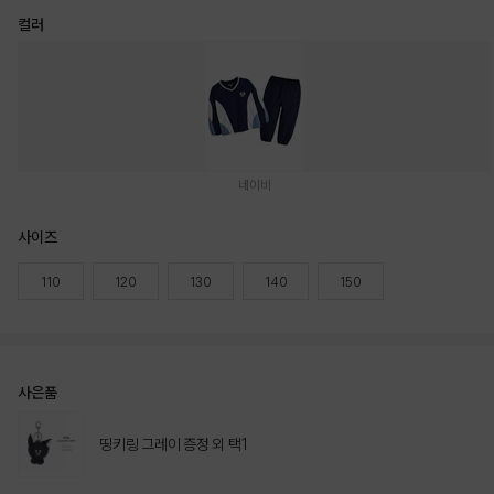
컬러
네이비
사이즈
110
120
130
140
150
사은품
띵키링 그레이 증정 외 택1