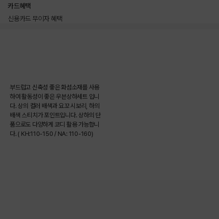
카드혜택
신용카드 무이자 혜택
상품상세정보
부드럽고 신축성 좋은 화섬소재를 사용
하여 활동성이 좋은 우븐상하세트 입니
다. 상의 컬러 배색과 요꼬 시보리, 하의
배색 스티치가 포인트입니다. 상하의 단
품으로도 다양하게 코디 활용 가능합니
다. ( KH:110-150 / NA: 110-160)