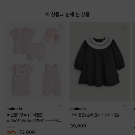
이 상품과 함께 본 상품
moimoln
moimoln
★선물포장★ [모이몰른]
[모이몰른] 솔리 원피스 [26 가을]
노바모달4종세트(반팔상하+우주복
39,000
+보넷+수면조끼)
120,000
39%
73,000