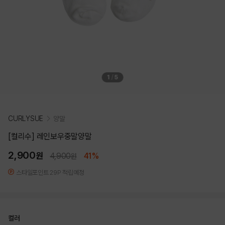
1
/
5
CURLYSUE
양말
[컬리수] 레인보우중말양말
2,900
원
4,900
41%
원
스타일포인트 29P 적립예정
컬러