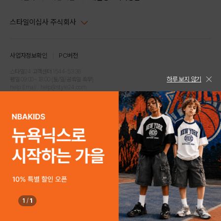
스타일이십사 주식회사
대표이사 : 임동환, 김지원
사업자정보확인
PC버전
주소 : 서울시 강남구 논현로 633, 6층 (논현동, 한세엠케이빌딩)
사업자등록번호 : 116-81-32499
스타일24 고객센터 1544-5336
하루 보지 않기
평일 09:00~ 18:00 (토/일/공휴일 휴무)
통신판매업신고번호 : 제 2024-서울강남-04239
help Email : help@style24.com
개인정보보호책임자 : 배기영
COPYRIGHTⓒ2021 STYLE24 ALL RIGHTS RESERVED.
호스팅 서비스 : 스타일이십사㈜
고객센터 1544-5336(평일 09:00~ 18:00 토/일/공휴일 휴무)
1
/
1