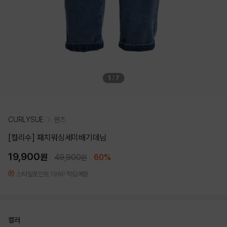
1
/
7
CURLYSUE
팬츠
[컬리수] 패치워싱세미배기데님
19,900
원
49,900
60%
원
스타일포인트 199P 적립예정
컬러