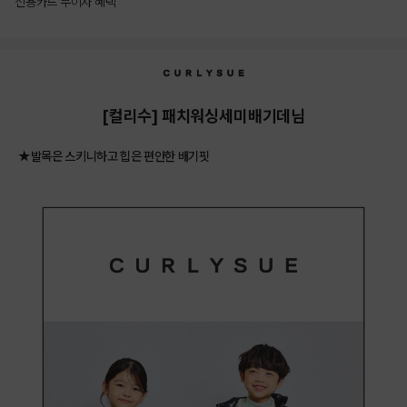
신용카드 무이자 혜택
상품상세정보
[컬리수] 패치워싱세미배기데님
★발목은 스키니하고 힙은 편안한 배기핏