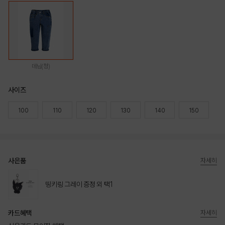
데님(청)
사이즈
100
110
120
130
140
150
사은품
자세히
띵키링 그레이 증정 외 택1
카드혜택
자세히