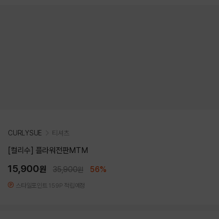
CURLYSUE
티셔츠
[컬리수] 플라워전판MTM
15,900
원
35,900
56%
원
스타일포인트 159P 적립예정