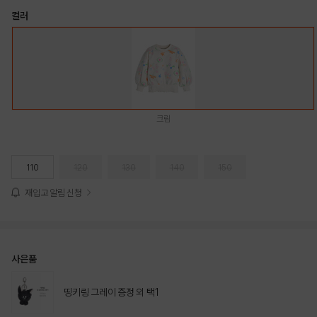
컬러
크림
110
120
130
140
150
재입고 알림 신청
사은품
띵키링 그레이 증정 외 택1