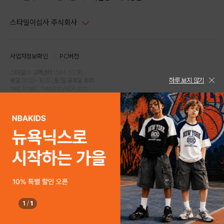
스타일이십사 주식회사
대표이사 : 임동환, 김지원
사업자정보확인
PC버전
주소 : 서울시 강남구 논현로 633, 6층 (논현동, 한세엠케이빌딩)
사업자등록번호 : 116-81-32499
스타일24 고객센터 1544-5336
하루 보지 않기
평일 09:00~ 18:00 (토/일/공휴일 휴무)
통신판매업신고번호 : 제 2024-서울강남-04239
help Email : help@style24.com
개인정보보호책임자 : 배기영
COPYRIGHTⓒ2021 STYLE24 ALL RIGHTS RESERVED.
호스팅 서비스 : 스타일이십사㈜
고객센터 1544-5336(평일 09:00~ 18:00 토/일/공휴일 휴무)
1
/
1