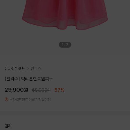
1
/
7
CURLYSUE
원피스
[컬리수] 빅리본한복원피스
29,900
원
69,900
57%
원
스타일포인트 299P 적립예정
컬러