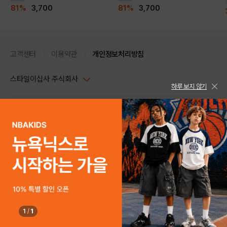
81%
3,700
81%
3,700
고객센터
이용약관
개인정보처리방침
스타일이십사 주식회사
하루 보지 않기
대표이사 : 임동환, 김지원
사업자정보확인
PC버전
주소 : 서울시 강남구 논현로 633, 6층 (논현동, 한세엠케이빌딩)
사업자등록번호 : 116-81-32499
스타일24 고객센터 1544-5336
평일 09:00~ 18:00 (토/일/공휴일 휴무)
통신판매업신고번호 : 제 2024-서울강남-04239
help Email : help@style24.com
개인정보보호책임자 : 배기영
COPYRIGHTⓒ2021 STYLE24 ALL RIGHTS RESERVED.
호스팅 서비스 : 스타일이십사㈜
고객센터 1544-5336(평일 09:00~ 18:00 토/일/공휴일 휴무)
1
/
1
구매하기