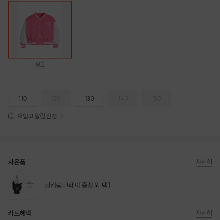
핑크
110
120
130
140
150
재입고 알림 신청
사은품
자세히
띵키링 그레이 증정 외 택1
카드혜택
자세히