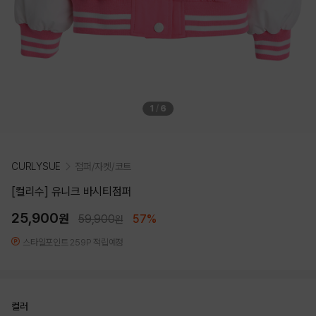
1
/
6
CURLYSUE
점퍼/자켓/코트
[컬리수] 유니크 바시티점퍼
25,900
원
59,900
57%
원
스타일포인트 259P 적립예정
컬러